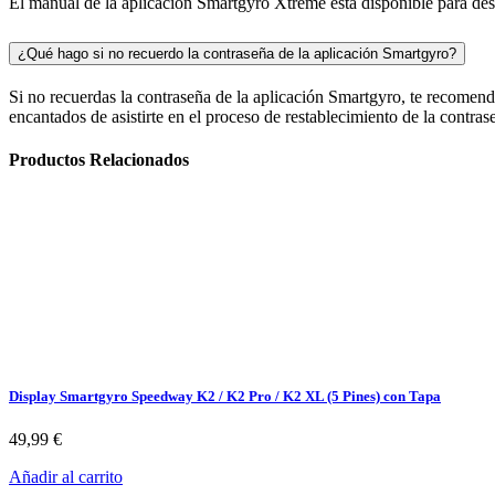
El manual de la aplicación Smartgyro Xtreme está disponible para de
¿Qué hago si no recuerdo la contraseña de la aplicación Smartgyro?
Si no recuerdas la contraseña de la aplicación Smartgyro, te recomend
encantados de asistirte en el proceso de restablecimiento de la contras
Productos Relacionados
Display Smartgyro Speedway K2 / K2 Pro / K2 XL (5 Pines) con Tapa
49,99
€
Añadir al carrito