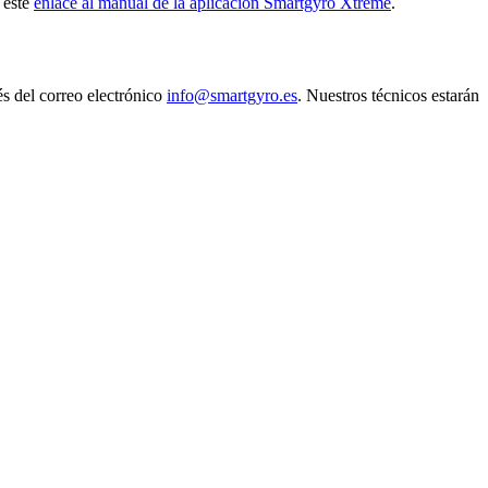
 este
enlace al manual de la aplicación Smartgyro Xtreme
.
és del correo electrónico
info@smartgyro.es
. Nuestros técnicos estarán