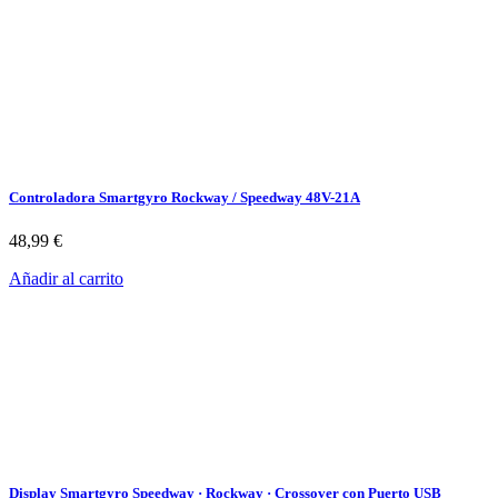
Controladora Smartgyro Rockway / Speedway 48V-21A
48,99
€
Añadir al carrito
Display Smartgyro Speedway · Rockway · Crossover con Puerto USB