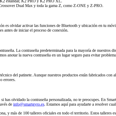
do K2 estándar, K2 PRO y K2 PRO XL.
 Crossover Dual Max y toda la gama Z, como Z-ONE y Z-PRO.
ión es olvidar activar las funciones de Bluetooth y ubicación en tu móvil
s antes de iniciar el proceso de conexión.
a contraseña. La contraseña predeterminada para la mayoría de nuestros 
os anotar la nueva contraseña en un lugar seguro para evitar problema
técnico del patinete. Aunque nuestros productos están fabricados con al
o errores.
o si has olvidado la contraseña personalizada, no te preocupes. En Smar
través de
info@smartgyro.es
. Estamos aquí para ayudarte a resolver cua
, y más de 100 talleres oficiales en todo el territorio. Estos talleres e