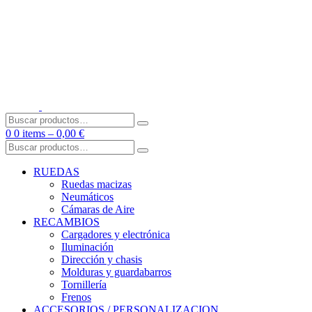
Skip
to
content
Buscar
por:
0
0 items –
0,00
€
Buscar
por:
RUEDAS
Ruedas macizas
Neumáticos
Cámaras de Aire
RECAMBIOS
Cargadores y electrónica
Iluminación
Dirección y chasis
Molduras y guardabarros
Tornillería
Frenos
ACCESORIOS / PERSONALIZACION