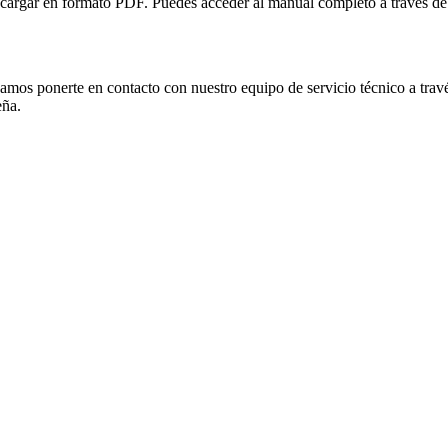
scargar en formato PDF. Puedes acceder al manual completo a través de
amos ponerte en contacto con nuestro equipo de servicio técnico a trav
eña.