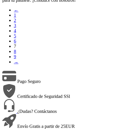
para tu patinete. ¡Conduce con nosotros!
←
1
2
3
4
5
6
7
8
9
→
Pago Seguro
Certificado de Seguridad SSl
¿Dudas? Contáctanos
Envío Gratis a partir de 25EUR