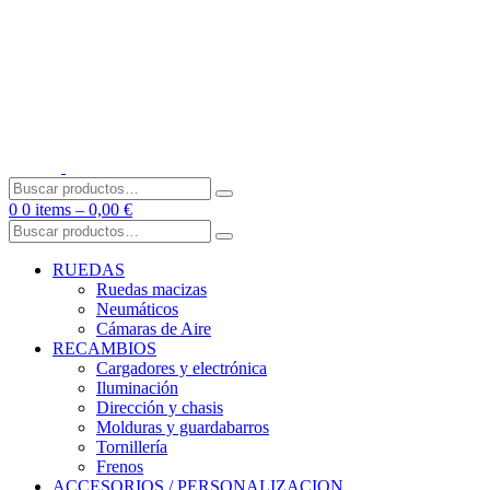
Skip
to
content
Buscar
por:
0
0 items –
0,00
€
Buscar
por:
RUEDAS
Ruedas macizas
Neumáticos
Cámaras de Aire
RECAMBIOS
Cargadores y electrónica
Iluminación
Dirección y chasis
Molduras y guardabarros
Tornillería
Frenos
ACCESORIOS / PERSONALIZACION