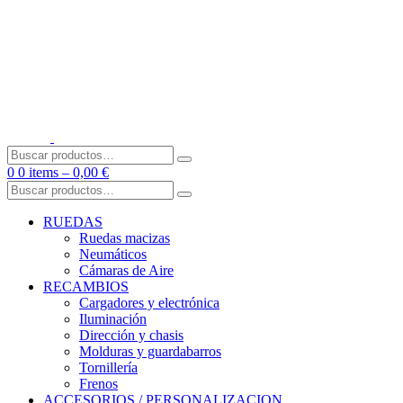
Skip
to
content
Buscar
por:
0
0 items –
0,00
€
Buscar
por:
RUEDAS
Ruedas macizas
Neumáticos
Cámaras de Aire
RECAMBIOS
Cargadores y electrónica
Iluminación
Dirección y chasis
Molduras y guardabarros
Tornillería
Frenos
ACCESORIOS / PERSONALIZACION