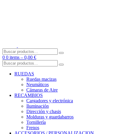
Skip
to
content
Buscar
por:
0
0 items –
0,00
€
Buscar
por:
RUEDAS
Ruedas macizas
Neumáticos
Cámaras de Aire
RECAMBIOS
Cargadores y electrónica
Iluminación
Dirección y chasis
Molduras y guardabarros
Tornillería
Frenos
ACCESORIOS / PERSONALIZACION