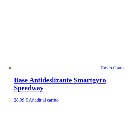
variantes.
Las
opciones
se
pueden
elegir
en
la
página
de
producto
Envío Gratis
Base Antideslizante Smartgyro
Speedway
28,99
€
Añadir al carrito