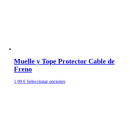
pueden
elegir
en
la
página
de
producto
Muelle y Tope Protector Cable de
Freno
Este
1,99
€
Seleccionar opciones
producto
tiene
múltiples
variantes.
Las
opciones
se
pueden
elegir