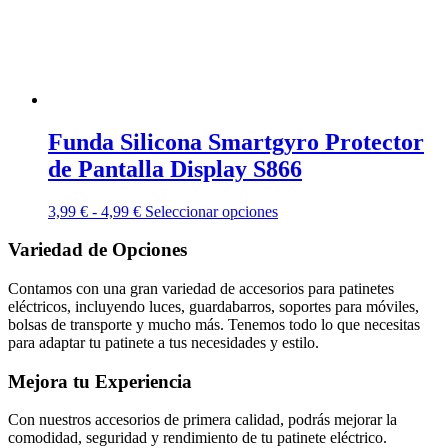
página
de
producto
Funda Silicona Smartgyro Protector
de Pantalla Display S866
Rango
Este
3,99
€
-
4,99
€
Seleccionar opciones
de
producto
precios:
tiene
Variedad de Opciones
desde
múltiples
3,99 €
variantes.
Contamos con una gran variedad de accesorios para patinetes
hasta
Las
eléctricos, incluyendo luces, guardabarros, soportes para móviles,
4,99 €
opciones
bolsas de transporte y mucho más. Tenemos todo lo que necesitas
se
para adaptar tu patinete a tus necesidades y estilo.
pueden
elegir
Mejora tu Experiencia
en
la
Con nuestros accesorios de primera calidad, podrás mejorar la
página
comodidad, seguridad y rendimiento de tu patinete eléctrico.
de