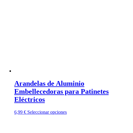
Arandelas de Aluminio
Embellecedoras para Patinetes
Eléctricos
Este
6,99
€
Seleccionar opciones
producto
tiene
múltiples