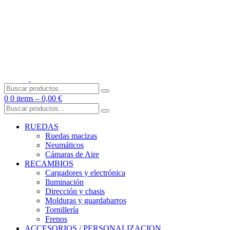
Skip
to
content
Buscar
por:
0
0 items –
0,00
€
Buscar
por:
RUEDAS
Ruedas macizas
Neumáticos
Cámaras de Aire
RECAMBIOS
Cargadores y electrónica
Iluminación
Dirección y chasis
Molduras y guardabarros
Tornillería
Frenos
ACCESORIOS / PERSONALIZACION