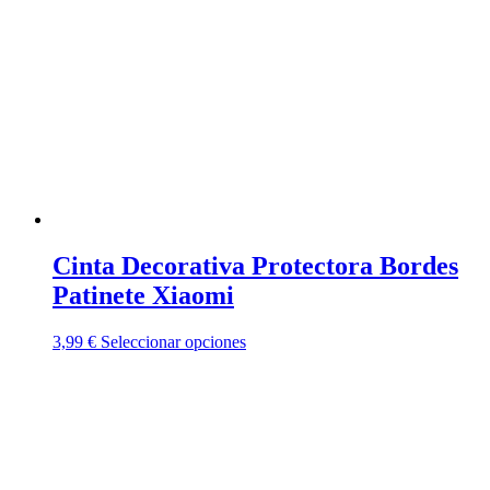
Cinta Decorativa Protectora Bordes
Patinete Xiaomi
Este
3,99
€
Seleccionar opciones
producto
tiene
múltiples
variantes.
Las
opciones
se