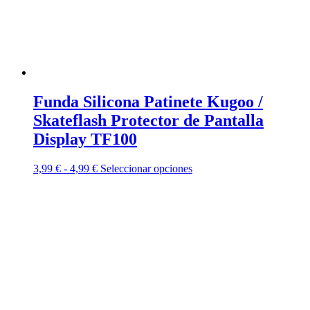
página
de
producto
Funda Silicona Patinete Kugoo /
Skateflash Protector de Pantalla
Display TF100
Rango
Este
3,99
€
-
4,99
€
Seleccionar opciones
de
producto
precios:
tiene
desde
múltiples
3,99 €
variantes.
hasta
Las
4,99 €
opciones
se
pueden
elegir
en
la