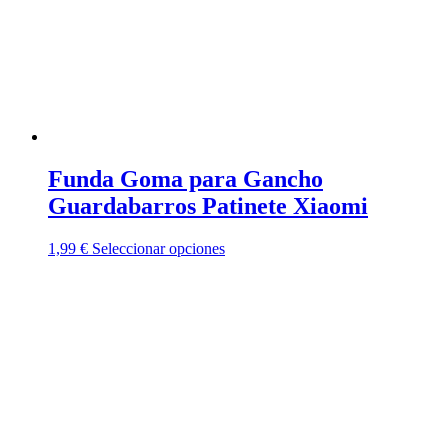
en
la
página
de
producto
Funda Goma para Gancho
Guardabarros Patinete Xiaomi
Este
1,99
€
Seleccionar opciones
producto
tiene
múltiples
variantes.
Las
opciones
se
pueden
elegir
en
la