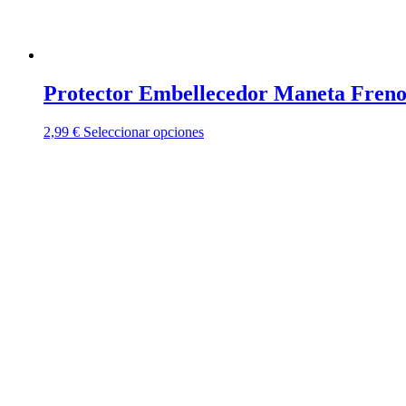
Protector Embellecedor Maneta Freno
Este
2,99
€
Seleccionar opciones
producto
tiene
múltiples
variantes.
Las
opciones
se
pueden
elegir
en
la
página
de
producto