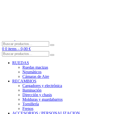
Skip
to
content
Buscar
por:
0
0 items –
0,00
€
Buscar
por:
RUEDAS
Ruedas macizas
Neumáticos
Cámaras de Aire
RECAMBIOS
Cargadores y electrónica
Iluminación
Dirección y chasis
Molduras y guardabarros
Tornillería
Frenos
ACCESORIOS / PERSONALIZACION