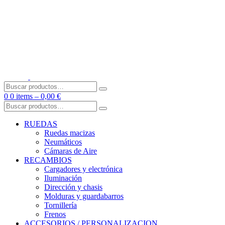
Skip
to
content
Buscar
por:
0
0 items –
0,00
€
Buscar
por:
RUEDAS
Ruedas macizas
Neumáticos
Cámaras de Aire
RECAMBIOS
Cargadores y electrónica
Iluminación
Dirección y chasis
Molduras y guardabarros
Tornillería
Frenos
ACCESORIOS / PERSONALIZACION