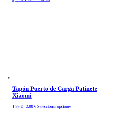
Tapón Puerto de Carga Patinete
Xiaomi
Rango
Este
1,99
€
-
2,99
€
Seleccionar opciones
de
producto