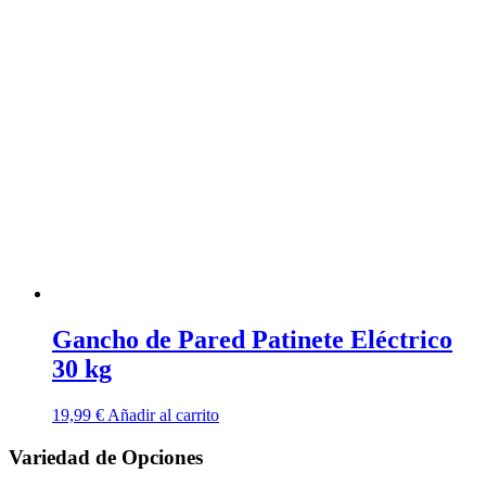
precios:
tiene
desde
múltiples
1,99 €
variantes.
hasta
Las
2,99 €
opciones
se
pueden
elegir
en
la
página
de
producto
Gancho de Pared Patinete Eléctrico
30 kg
19,99
€
Añadir al carrito
Variedad de Opciones