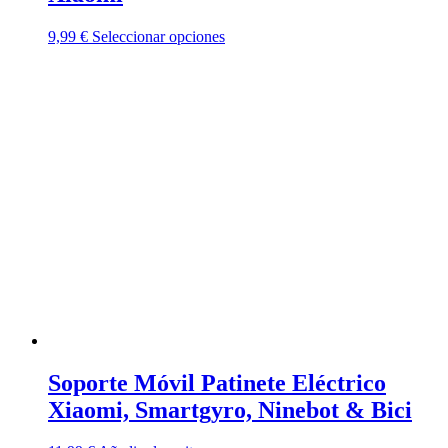
Este
9,99
€
Seleccionar opciones
producto
tiene
múltiples
variantes.
Las
opciones
se
pueden
elegir
en
la
página
de
producto
Soporte Móvil Patinete Eléctrico
Xiaomi, Smartgyro, Ninebot & Bici