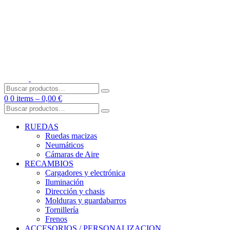
Skip
to
content
Buscar
por:
0
0 items –
0,00
€
Buscar
por:
RUEDAS
Ruedas macizas
Neumáticos
Cámaras de Aire
RECAMBIOS
Cargadores y electrónica
Iluminación
Dirección y chasis
Molduras y guardabarros
Tornillería
Frenos
ACCESORIOS / PERSONALIZACION