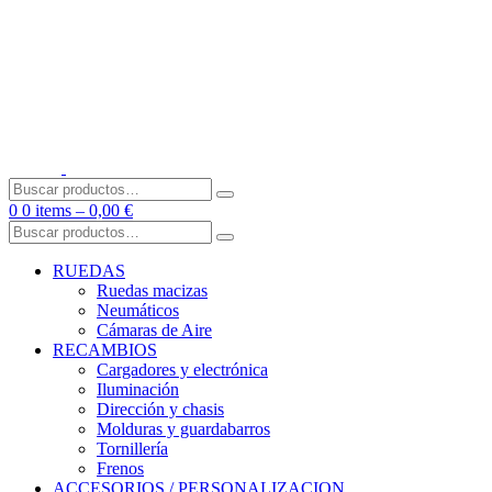
Skip
to
content
Buscar
por:
0
0 items –
0,00
€
Buscar
por:
RUEDAS
Ruedas macizas
Neumáticos
Cámaras de Aire
RECAMBIOS
Cargadores y electrónica
Iluminación
Dirección y chasis
Molduras y guardabarros
Tornillería
Frenos
ACCESORIOS / PERSONALIZACION