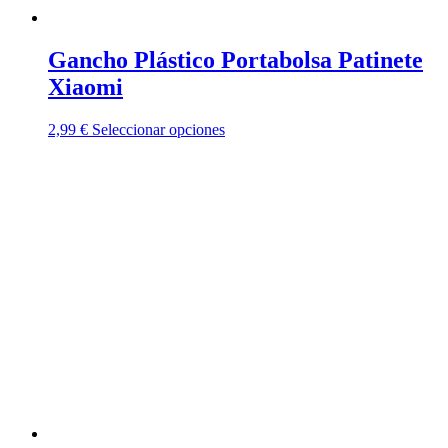
Gancho Plástico Portabolsa Patinete
Xiaomi
Este
2,99
€
Seleccionar opciones
producto
tiene
múltiples
variantes.
Las
opciones
se
pueden
elegir
en
la
página
de
producto