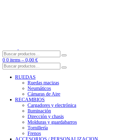
Skip
to
content
Buscar
por:
0
0 items –
0,00
€
Buscar
por:
RUEDAS
Ruedas macizas
Neumáticos
Cámaras de Aire
RECAMBIOS
Cargadores y electrónica
Iluminación
Dirección y chasis
Molduras y guardabarros
Tornillería
Frenos
ACCESORIOS / PERSONALIZACION