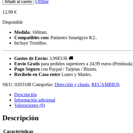
Offline
Añadir al carrito
12,99
€
Disponible
Medida
: 160mm.
Compatibles con:
Patinetes Smartgyro K2..
Incluye Tornillos.
Gastos de Envío:
3,99EUR 🚚
Envío Gratis
para pedidos superiores a 24,99 euros (Península)
Pago Seguro
con Paypal / Tarjetas / Bizum.
Recíbelo en Casa entre
Lunes y Martes.
SKU:
0203108
Categorías:
Dirección y chasis
,
RECAMBIOS
Descripción
Información adicional
Valoraciones (0)
Descripción
Características