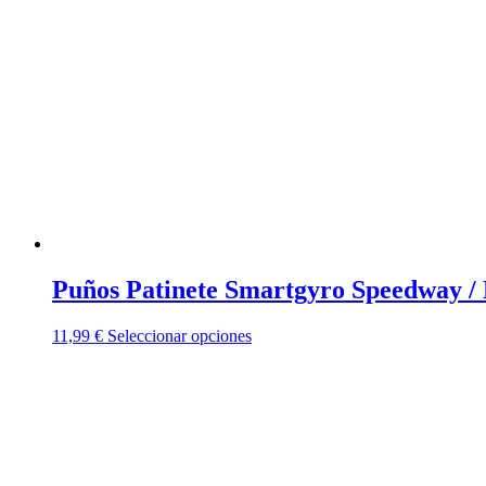
Puños Patinete Smartgyro Speedway /
Este
11,99
€
Seleccionar opciones
producto
tiene
múltiples
variantes.
Las
opciones
se