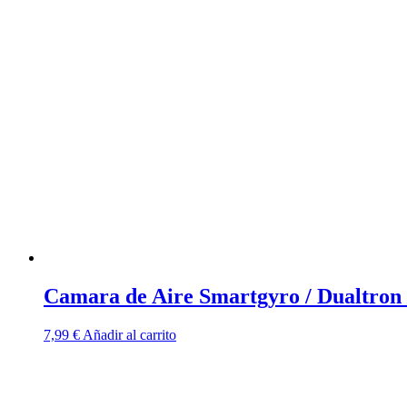
precios:
tiene
desde
múltiples
31,99 €
variantes.
hasta
Las
32,99 €
opciones
se
pueden
elegir
en
la
página
de
producto
Camara de Aire Smartgyro / Dualtron /
7,99
€
Añadir al carrito