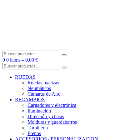
Skip
to
content
Buscar
por:
0
0 items –
0,00
€
Buscar
por:
RUEDAS
Ruedas macizas
Neumáticos
Cámaras de Aire
RECAMBIOS
Cargadores y electrónica
Iluminación
Dirección y chasis
Molduras y guardabarros
Tornillería
Frenos
ACCESORIOS / PERSONALIZACION