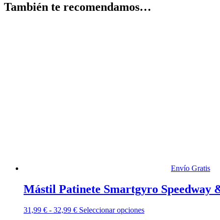
También te recomendamos…
Envío Gratis
Mástil Patinete Smartgyro Speedway
Rango
Este
31,99
€
-
32,99
€
Seleccionar opciones
de
producto