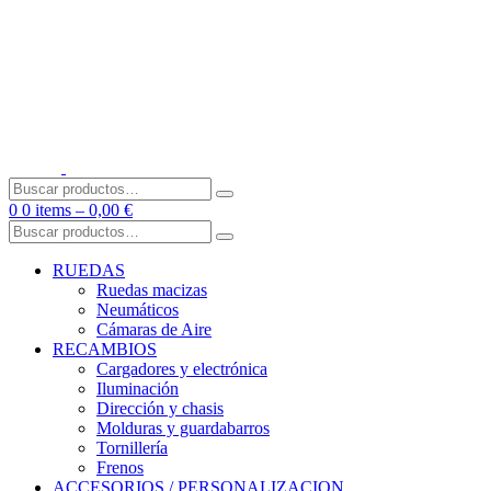
Skip
to
content
Buscar
por:
0
0 items –
0,00
€
Buscar
por:
RUEDAS
Ruedas macizas
Neumáticos
Cámaras de Aire
RECAMBIOS
Cargadores y electrónica
Iluminación
Dirección y chasis
Molduras y guardabarros
Tornillería
Frenos
ACCESORIOS / PERSONALIZACION