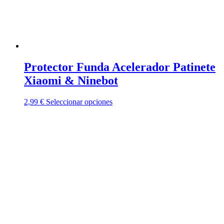
Protector Funda Acelerador Patinete
Xiaomi & Ninebot
Este
2,99
€
Seleccionar opciones
producto
tiene
múltiples
variantes.
Las
opciones
se
pueden
elegir
en
la
página
de