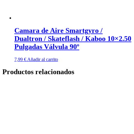
producto
Camara de Aire Smartgyro /
Dualtron / Skateflash / Kaboo 10×2.50
Pulgadas Válvula 90º
7,99
€
Añadir al carrito
Productos relacionados