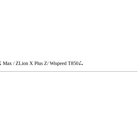
n X Max / ZLion X Plus Z/ Wispeed T850🛴