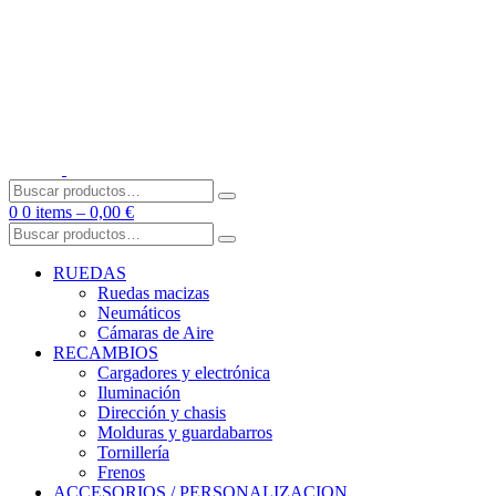
Skip
to
content
Buscar
por:
0
0 items –
0,00
€
Buscar
por:
RUEDAS
Ruedas macizas
Neumáticos
Cámaras de Aire
RECAMBIOS
Cargadores y electrónica
Iluminación
Dirección y chasis
Molduras y guardabarros
Tornillería
Frenos
ACCESORIOS / PERSONALIZACION