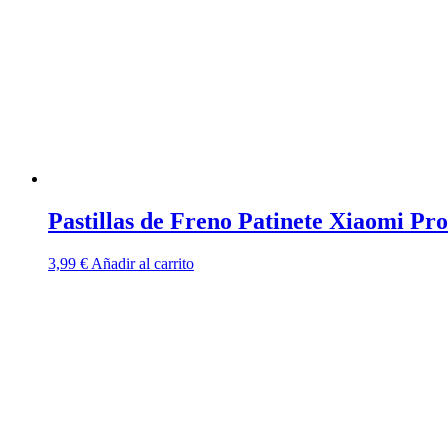
pueden
elegir
en
la
página
de
producto
Pastillas de Freno Patinete Xiaomi Pro/
3,99
€
Añadir al carrito