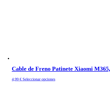
Cable de Freno Patinete Xiaomi M365, 
Este
4,99
€
Seleccionar opciones
producto
tiene
múltiples
variantes.
Las
opciones
se