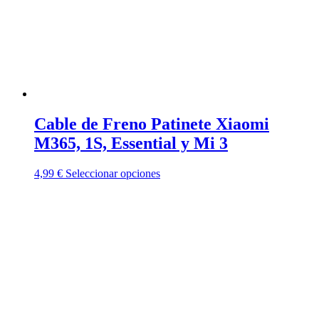
Cable de Freno Patinete Xiaomi
M365, 1S, Essential y Mi 3
Este
4,99
€
Seleccionar opciones
producto
tiene
múltiples
variantes.
Las
opciones
se
pueden
elegir
en
la