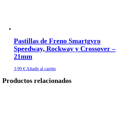
página
de
producto
Pastillas de Freno Smartgyro
Speedway, Rockway y Crossover –
21mm
3,99
€
Añadir al carrito
Productos relacionados