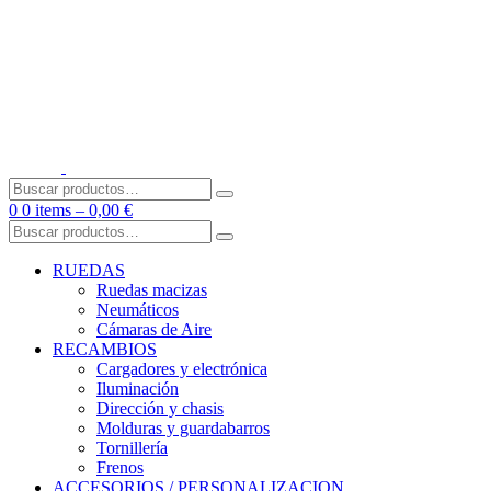
Skip
to
content
Buscar
por:
0
0 items –
0,00
€
Buscar
por:
RUEDAS
Ruedas macizas
Neumáticos
Cámaras de Aire
RECAMBIOS
Cargadores y electrónica
Iluminación
Dirección y chasis
Molduras y guardabarros
Tornillería
Frenos
ACCESORIOS / PERSONALIZACION