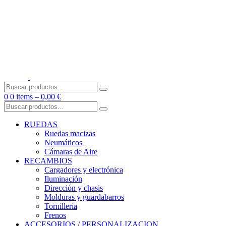
Skip
to
content
Buscar
por:
0
0 items –
0,00
€
Buscar
por:
RUEDAS
Ruedas macizas
Neumáticos
Cámaras de Aire
RECAMBIOS
Cargadores y electrónica
Iluminación
Dirección y chasis
Molduras y guardabarros
Tornillería
Frenos
ACCESORIOS / PERSONALIZACION