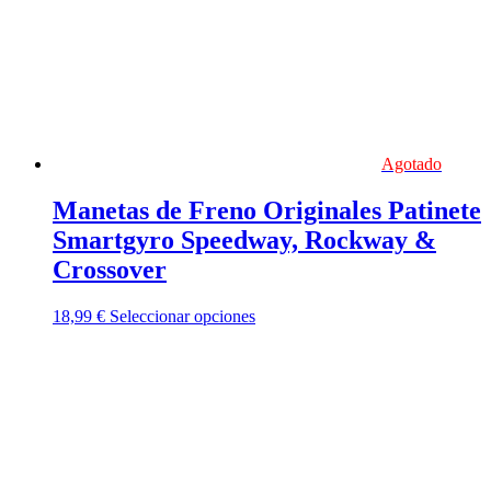
Agotado
Manetas de Freno Originales Patinete
Smartgyro Speedway, Rockway &
Crossover
Este
18,99
€
Seleccionar opciones
producto
tiene
múltiples
variantes.
Las
opciones
se
pueden