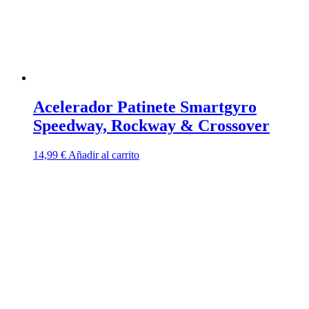
la
página
de
producto
Acelerador Patinete Smartgyro
Speedway, Rockway & Crossover
14,99
€
Añadir al carrito