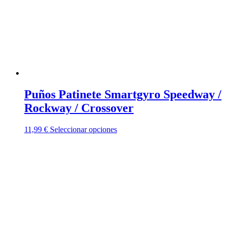
elegir
en
la
página
de
producto
Puños Patinete Smartgyro Speedway /
Rockway / Crossover
Este
11,99
€
Seleccionar opciones
producto
tiene
múltiples
variantes.
Las
opciones
se
pueden
elegir
en