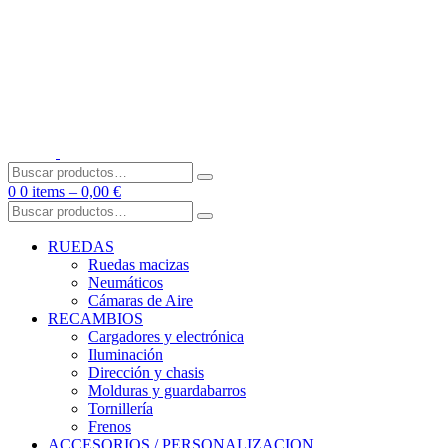
Skip
to
content
Buscar
por:
0
0 items –
0,00
€
Buscar
por:
RUEDAS
Ruedas macizas
Neumáticos
Cámaras de Aire
RECAMBIOS
Cargadores y electrónica
Iluminación
Dirección y chasis
Molduras y guardabarros
Tornillería
Frenos
ACCESORIOS / PERSONALIZACION