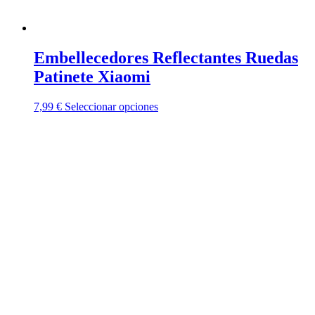
Embellecedores Reflectantes Ruedas
Patinete Xiaomi
Este
7,99
€
Seleccionar opciones
producto
tiene
múltiples
variantes.
Las
opciones
se
pueden
elegir
en
la
página
de
producto