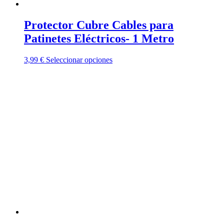
Protector Cubre Cables para
Patinetes Eléctricos- 1 Metro
Este
3,99
€
Seleccionar opciones
producto
tiene
múltiples
variantes.
Las
opciones
se
pueden
elegir
en
la
página
de
producto