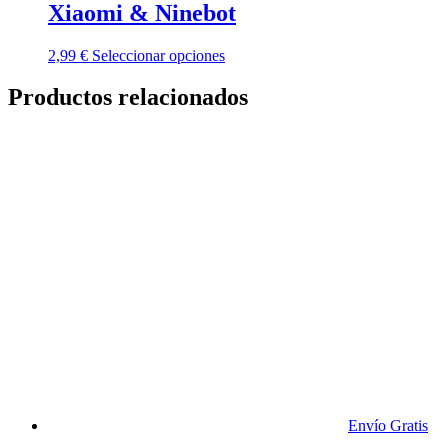
Xiaomi & Ninebot
Este
2,99
€
Seleccionar opciones
producto
tiene
Productos relacionados
múltiples
variantes.
Las
opciones
se
pueden
elegir
en
la
página
de
producto
Envío Gratis