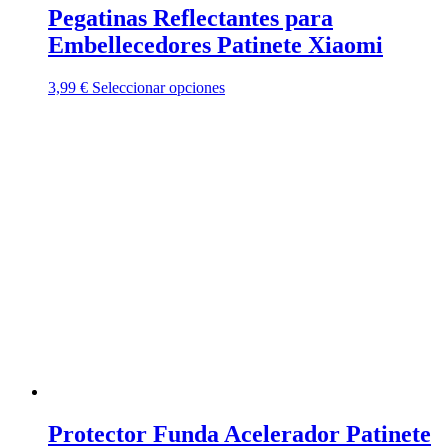
Pegatinas Reflectantes para
Embellecedores Patinete Xiaomi
Este
3,99
€
Seleccionar opciones
producto
tiene
múltiples
variantes.
Las
opciones
se
pueden
elegir
en
la
página
de
producto
Protector Funda Acelerador Patinete