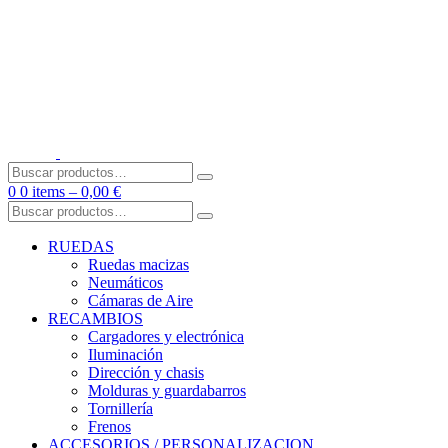
Skip
to
content
Buscar
por:
0
0 items –
0,00
€
Buscar
por:
RUEDAS
Ruedas macizas
Neumáticos
Cámaras de Aire
RECAMBIOS
Cargadores y electrónica
Iluminación
Dirección y chasis
Molduras y guardabarros
Tornillería
Frenos
ACCESORIOS / PERSONALIZACION