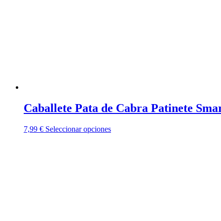
Caballete Pata de Cabra Patinete Sma
Este
7,99
€
Seleccionar opciones
producto
tiene
múltiples
variantes.
Las
opciones
se
pueden
elegir
en