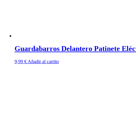
la
página
de
producto
Guardabarros Delantero Patinete Eléc
9,99
€
Añadir al carrito