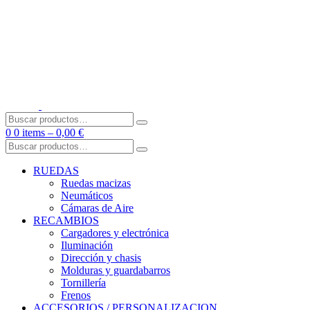
Skip
to
content
Buscar
por:
0
0 items –
0,00
€
Buscar
por:
RUEDAS
Ruedas macizas
Neumáticos
Cámaras de Aire
RECAMBIOS
Cargadores y electrónica
Iluminación
Dirección y chasis
Molduras y guardabarros
Tornillería
Frenos
ACCESORIOS / PERSONALIZACION