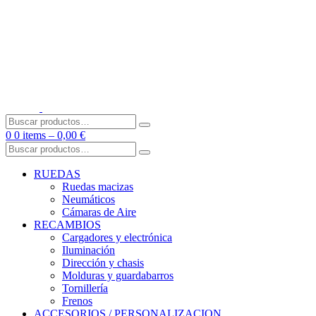
Skip
to
content
Buscar
por:
0
0 items –
0,00
€
Buscar
por:
RUEDAS
Ruedas macizas
Neumáticos
Cámaras de Aire
RECAMBIOS
Cargadores y electrónica
Iluminación
Dirección y chasis
Molduras y guardabarros
Tornillería
Frenos
ACCESORIOS / PERSONALIZACION