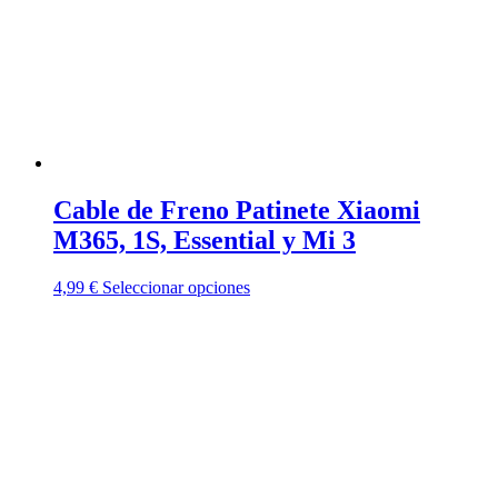
Cable de Freno Patinete Xiaomi
M365, 1S, Essential y Mi 3
Este
4,99
€
Seleccionar opciones
producto
tiene
múltiples
variantes.
Las
opciones
se
pueden
elegir
en