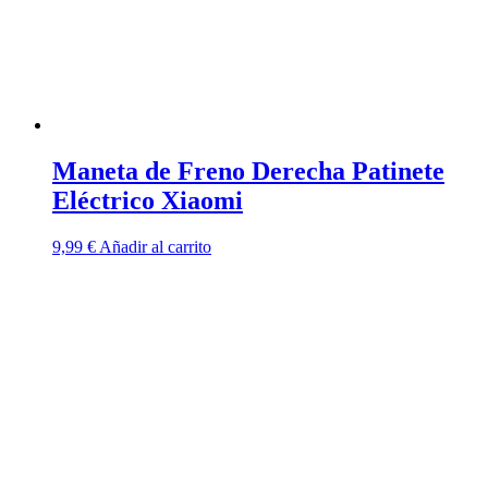
la
página
de
producto
Maneta de Freno Derecha Patinete
Eléctrico Xiaomi
9,99
€
Añadir al carrito