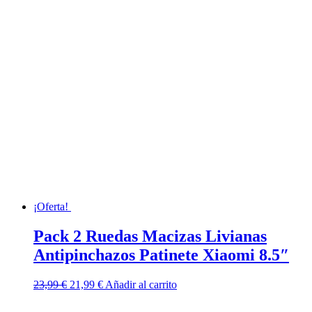
¡Oferta!
Pack 2 Ruedas Macizas Livianas
Antipinchazos Patinete Xiaomi 8.5″
El
El
23,99
€
21,99
€
Añadir al carrito
precio
precio
original
actual