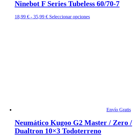
Ninebot F Series Tubeless 60/70-7
Rango
Este
18,99
€
-
35,99
€
Seleccionar opciones
de
producto
precios:
tiene
desde
múltiples
18,99 €
variantes.
hasta
Las
35,99 €
opciones
se
pueden
elegir
en
la
página
de
producto
Envío Gratis
Neumático Kugoo G2 Master / Zero /
Dualtron 10×3 Todoterreno