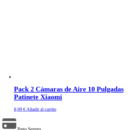
era:
es:
23,99 €.
21,99 €.
Pack 2 Cámaras de Aire 10 Pulgadas
Patinete Xiaomi
8,99
€
Añadir al carrito
Pago Seguro