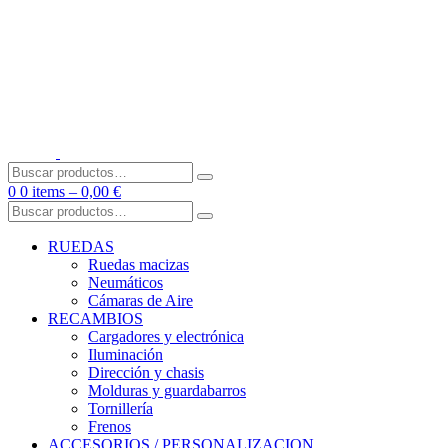
Skip
to
content
Buscar
por:
0
0 items –
0,00
€
Buscar
por:
RUEDAS
Ruedas macizas
Neumáticos
Cámaras de Aire
RECAMBIOS
Cargadores y electrónica
Iluminación
Dirección y chasis
Molduras y guardabarros
Tornillería
Frenos
ACCESORIOS / PERSONALIZACION