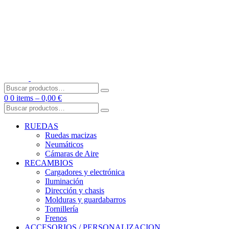
Skip
to
content
Buscar
por:
0
0 items –
0,00
€
Buscar
por:
RUEDAS
Ruedas macizas
Neumáticos
Cámaras de Aire
RECAMBIOS
Cargadores y electrónica
Iluminación
Dirección y chasis
Molduras y guardabarros
Tornillería
Frenos
ACCESORIOS / PERSONALIZACION