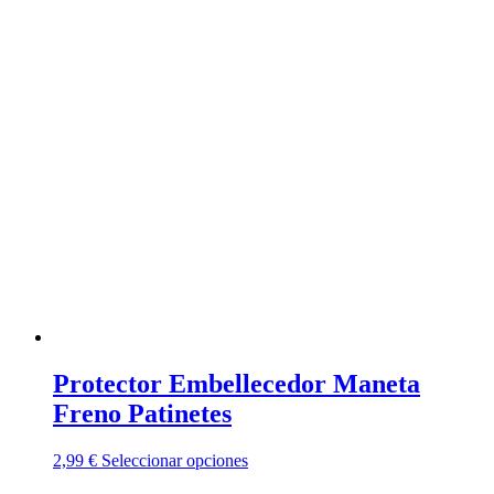
Protector Embellecedor Maneta
Freno Patinetes
Este
2,99
€
Seleccionar opciones
producto