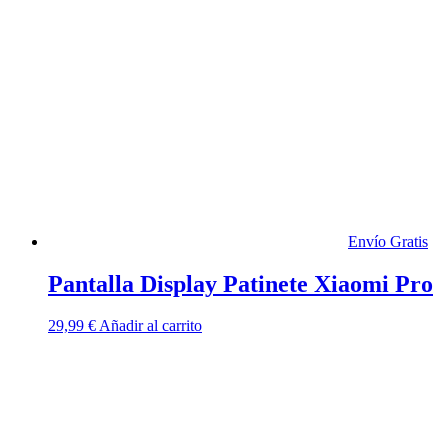
variantes.
Las
opciones
se
pueden
elegir
en
la
página
de
producto
Envío Gratis
Pantalla Display Patinete Xiaomi Pro
29,99
€
Añadir al carrito