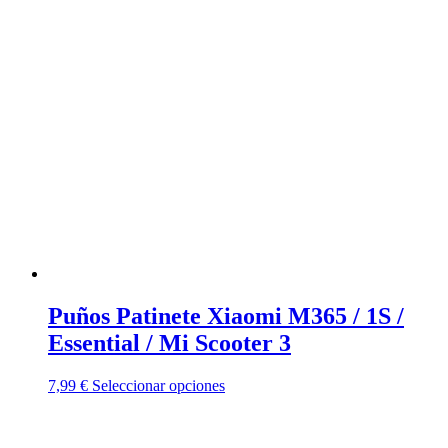
tiene
múltiples
variantes.
Las
opciones
se
pueden
elegir
en
la
página
de
producto
Puños Patinete Xiaomi M365 / 1S /
Essential / Mi Scooter 3
Este
7,99
€
Seleccionar opciones
producto
tiene
múltiples