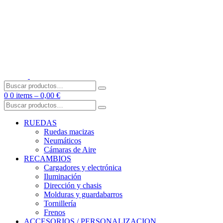
Skip
to
content
Buscar
por:
0
0 items –
0,00
€
Buscar
por:
RUEDAS
Ruedas macizas
Neumáticos
Cámaras de Aire
RECAMBIOS
Cargadores y electrónica
Iluminación
Dirección y chasis
Molduras y guardabarros
Tornillería
Frenos
ACCESORIOS / PERSONALIZACION