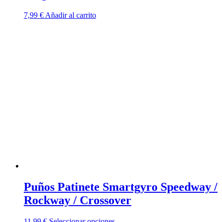
7,99
€
Añadir al carrito
Puños Patinete Smartgyro Speedway /
Rockway / Crossover
Este
11,99
€
Seleccionar opciones