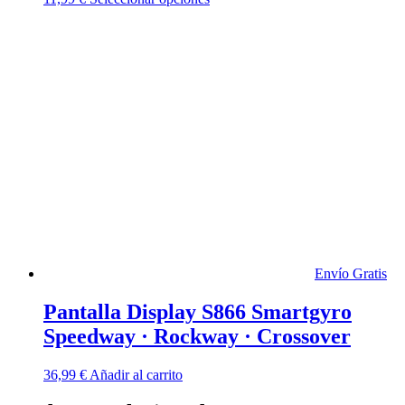
producto
tiene
múltiples
variantes.
Las
opciones
se
pueden
elegir
en
la
página
de
producto
Envío Gratis
Pantalla Display S866 Smartgyro
Speedway · Rockway · Crossover
36,99
€
Añadir al carrito