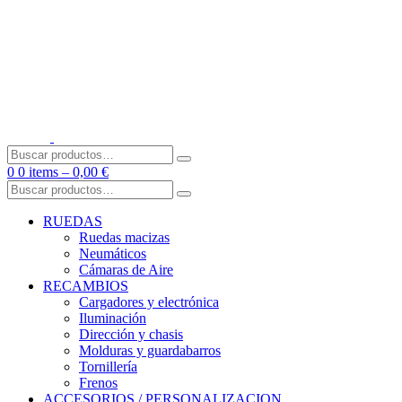
Skip
to
content
Buscar
por:
0
0 items –
0,00
€
Buscar
por:
RUEDAS
Ruedas macizas
Neumáticos
Cámaras de Aire
RECAMBIOS
Cargadores y electrónica
Iluminación
Dirección y chasis
Molduras y guardabarros
Tornillería
Frenos
ACCESORIOS / PERSONALIZACION