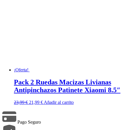
¡Oferta!
Pack 2 Ruedas Macizas Livianas
Antipinchazos Patinete Xiaomi 8.5″
El
El
23,99
€
21,99
€
Añadir al carrito
precio
precio
original
actual
era:
es:
Pago Seguro
23,99 €.
21,99 €.