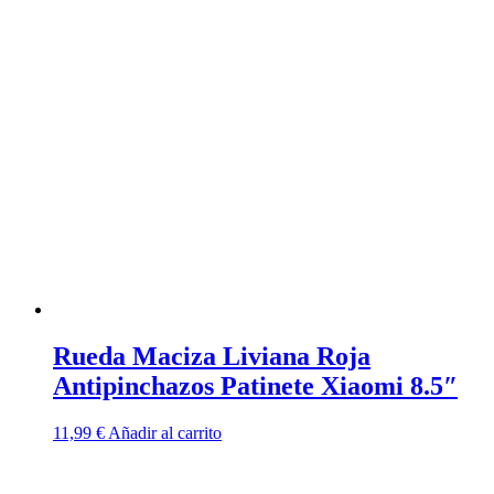
original
actual
era:
es:
21,99 €.
19,99 €.
Rueda Maciza Liviana Roja
Antipinchazos Patinete Xiaomi 8.5″
11,99
€
Añadir al carrito