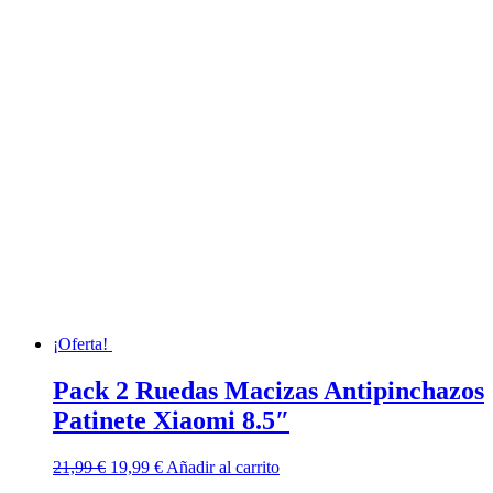
¡Oferta!
Pack 2 Ruedas Macizas Antipinchazos
Patinete Xiaomi 8.5″
El
El
21,99
€
19,99
€
Añadir al carrito
precio
precio