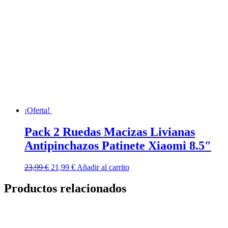
¡Oferta!
Pack 2 Ruedas Macizas Livianas
Antipinchazos Patinete Xiaomi 8.5″
El
El
23,99
€
21,99
€
Añadir al carrito
precio
precio
original
actual
Productos relacionados
era:
es:
23,99 €.
21,99 €.