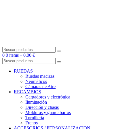
Skip
to
content
Buscar
por:
0
0 items –
0,00
€
Buscar
por:
RUEDAS
Ruedas macizas
Neumáticos
Cámaras de Aire
RECAMBIOS
Cargadores y electrónica
Iluminación
Dirección y chasis
Molduras y guardabarros
Tornillería
Frenos
ACCESORIOS / PERSONALIZACION