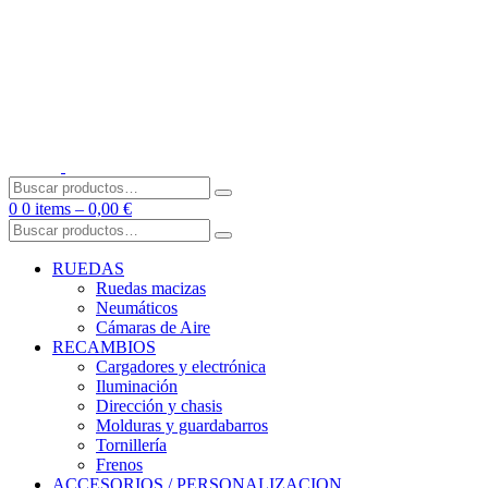
Skip
to
content
Buscar
por:
0
0 items –
0,00
€
Buscar
por:
RUEDAS
Ruedas macizas
Neumáticos
Cámaras de Aire
RECAMBIOS
Cargadores y electrónica
Iluminación
Dirección y chasis
Molduras y guardabarros
Tornillería
Frenos
ACCESORIOS / PERSONALIZACION