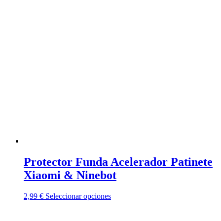
Protector Funda Acelerador Patinete
Xiaomi & Ninebot
Este
2,99
€
Seleccionar opciones
producto
tiene