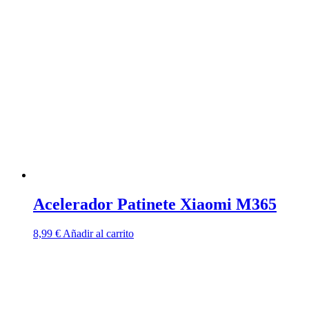
múltiples
variantes.
Las
opciones
se
pueden
elegir
en
la
página
de
producto
Acelerador Patinete Xiaomi M365
8,99
€
Añadir al carrito