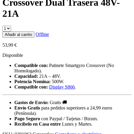
Crossover Dual Trasera 48V-
21A
Offline
Añadir al carrito
53,99
€
Disponible
Compatible con:
Patinete Smartgyro Crossover (No
Homologado).
Capacidad:
21A – 48V.
Potencia Nomina:
500W.
Compatible con:
Display S866
.
Gastos de Envío:
Gratis
🚚
Envío Gratis
para pedidos superiores a 24,99 euros
(Península).
Pago Seguro
con Paypal / Tarjetas / Bizum.
Recíbelo en Casa entre
Lunes y Martes.