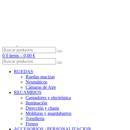
Skip
to
content
Buscar
por:
0
0 items –
0,00
€
Buscar
por:
RUEDAS
Ruedas macizas
Neumáticos
Cámaras de Aire
RECAMBIOS
Cargadores y electrónica
Iluminación
Dirección y chasis
Molduras y guardabarros
Tornillería
Frenos
ACCESORIOS / PERSONALIZACION